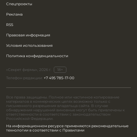
Спецпроекты
Реклама
RSS
Правовая информация
Условия использования
Политика конфиденциальности
«Секрет фирмы», 2026 г.
18+
Телефон редакции:
+7 495 785-17-00
Все права защищены. Полное или частичное копирование
материалов в коммерческих целях возможно только с
письменного разрешения владельца сайта. В случае
обнаружения нарушений виновные могут быть привлечены к
ответственности в соответствии с законодательством
Российской Федерации.
На информационном ресурсе применяются рекомендательные
технологии в соответствии с Правилами