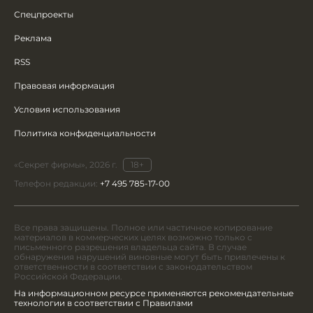
Спецпроекты
Реклама
RSS
Правовая информация
Условия использования
Политика конфиденциальности
«Секрет фирмы», 2026 г.
18+
Телефон редакции:
+7 495 785-17-00
Все права защищены. Полное или частичное копирование
материалов в коммерческих целях возможно только с
письменного разрешения владельца сайта. В случае
обнаружения нарушений виновные могут быть привлечены к
ответственности в соответствии с законодательством
Российской Федерации.
На информационном ресурсе применяются рекомендательные
технологии в соответствии с Правилами