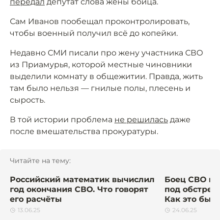
передал
депутат слова жены бойца.
Сам Иванов пообещал проконтролировать,
чтобы военный получил всё до копейки.
Недавно СМИ писали про жену участника СВО
из Приамурья, которой местные чиновники
выделили комнату в общежитии. Правда, жить
там было нельзя — гнилые полы, плесень и
сырость.
В той истории проблема
не решилась
даже
после вмешательства прокуратуры.
Читайте на тему:
Российский математик вычислил
Боец СВО пр
год окончания СВО. Что говорят
под обстрело
его расчёты
Как это был
13.06.25
24.06.25