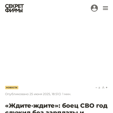
a
A
НОВОСТИ
Опубликовано
25 июня 2025, 18:51
1
мин.
«Ждите-ждите»: боец СВО год
служил без зарплаты и