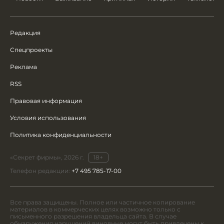
Редакция
Спецпроекты
Реклама
RSS
Правовая информация
Условия использования
Политика конфиденциальности
«Секрет фирмы», 2026 г.
18+
Телефон редакции:
+7 495 785-17-00
Все права защищены. Полное или частичное копирование
материалов в коммерческих целях возможно только с
письменного разрешения владельца сайта. В случае
обнаружения нарушений виновные могут быть привлечены к