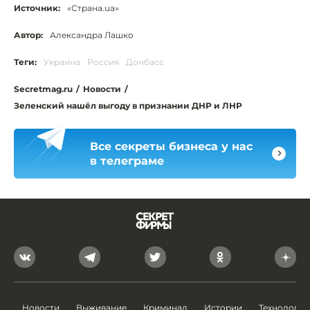
Источник:
«Страна.ua»
Автор:
Александра Лашко
Теги:
Украина
Россия
Донбасс
Secretmag.ru
/
Новости
/
Зеленский нашёл выгоду в признании ДНР и ЛНР
Все секреты бизнеса у нас
в телеграме
Новости
Выживание
Криминал
Истории
Технологии