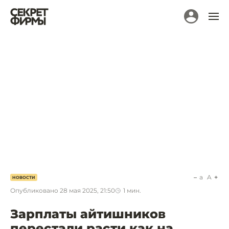
a
A
НОВОСТИ
Опубликовано
28 мая 2025, 21:50
1
мин.
Зарплаты айтишников
перестали расти как на