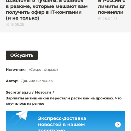
Шаблоны и туманы. 5 ошибок
В России от
в резюме, которые мешают вам
лимиты для 
получить офер в IT-компании
поменяли дл
(и не только)
28.04.25
15.05.25
Обсудить
Источник:
«Секрет фирмы»
Автор:
Даниил Фарниев
Secretmag.ru
/
Новости
/
Зарплаты айтишников перестали расти как на дрожжах. Что
случилось на рынке
Экспресс-доставка
новостей в нашем
телеграме