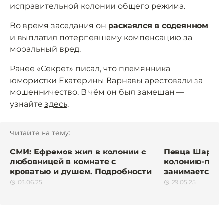
исправительной колонии общего режима.
Во время заседания он
раскаялся в содеянном
и выплатил потерпевшему компенсацию за
моральный вред.
Ранее «Секрет» писал, что племянника
юмористки Екатерины Варнавы арестовали за
мошенничество. В чём он был замешан —
узнайте
здесь
.
Читайте на тему:
СМИ: Ефремов жил в колонии с
Певца Шарло
любовницей в комнате с
колонию-пос
кроватью и душем. Подробности
занимается 
03.06.25
29.05.25