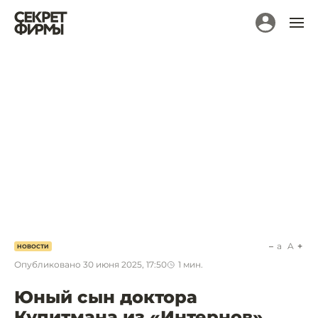
a
A
НОВОСТИ
Опубликовано
30 июня 2025, 17:50
1
мин.
Юный сын доктора
Купитмана из «Интернов»