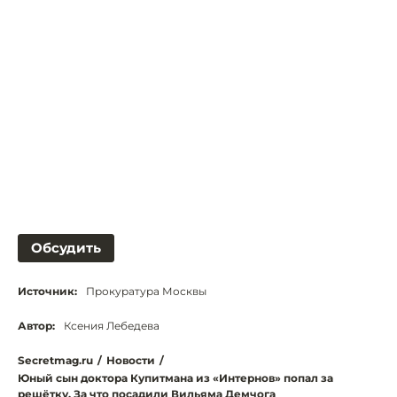
Обсудить
Источник:
Прокуратура Москвы
Автор:
Ксения Лебедева
Secretmag.ru
/
Новости
/
Юный сын доктора Купитмана из «Интернов» попал за
решётку. За что посадили Вильяма Демчога