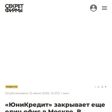
a
A
НОВОСТИ
Опубликовано
12 июня 2026, 14:21
1
мин.
«ЮниКредит» закрывает еще
один офис в Москве. В