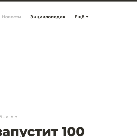
Новости
Энциклопедия
Ещё
39
a
A
запустит 100