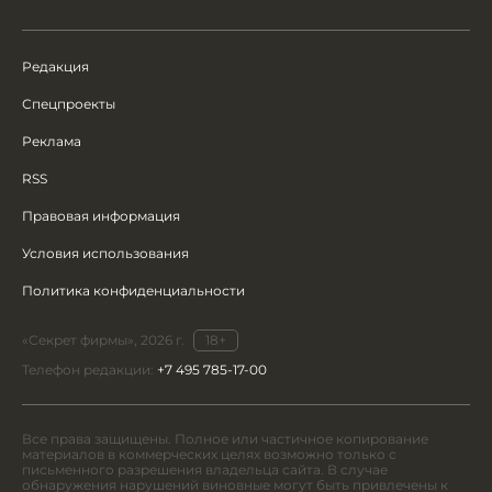
Редакция
Спецпроекты
Реклама
RSS
Правовая информация
Условия использования
Политика конфиденциальности
«Секрет фирмы», 2026 г.
18+
Телефон редакции:
+7 495 785-17-00
Все права защищены. Полное или частичное копирование
материалов в коммерческих целях возможно только с
письменного разрешения владельца сайта. В случае
обнаружения нарушений виновные могут быть привлечены к