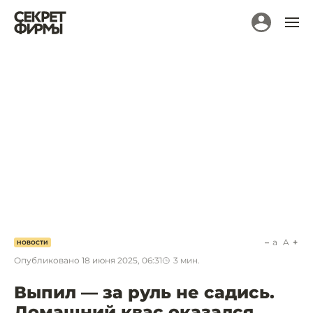
a
A
НОВОСТИ
Опубликовано
18 июня 2025, 06:31
3
мин.
Выпил — за руль не садись.
Домашний квас оказался