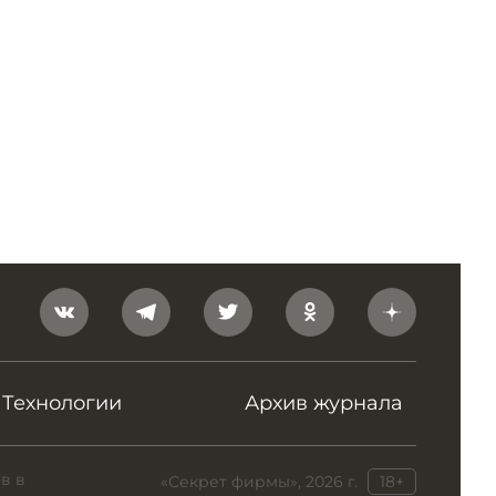
Технологии
Архив журнала
в в
«Секрет фирмы», 2026 г.
18+