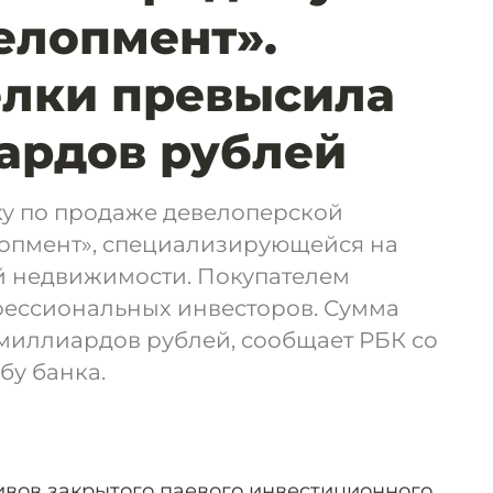
елопмент».
елки превысила
ардов рублей
ку по продаже девелоперской
опмент», специализирующейся на
 недвижимости. Покупателем
фессиональных инвесторов. Сумма
миллиардов рублей, сообщает РБК со
бу банка.
ивов закрытого паевого инвестиционного