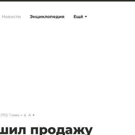
Новости
Энциклопедия
Ещё
:17
1
мин.
a
A
ршил продажу