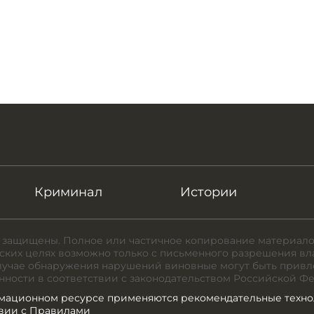
Криминал
Истории
 защищены. Полное или частичное копирование материало
ких целях возможно только с письменного разрешения вл
случае обнаружения нарушений виновные могут быть привл
нности в соответствии с законодательством Российской Ф
мационном ресурсе применяются рекомендательные техно
твии с Правилами