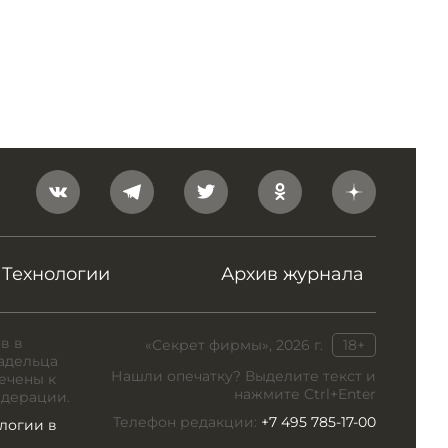
Технологии
Архив журнала
в в
«Секрет фирмы», 2026 г.
18+
адельца
Нашли опечатку? Выделите текст и
ечены к
нажмите Ctrl+Enter
едерации.
Телефон редакции:
+7 495 785-17-00
логии в