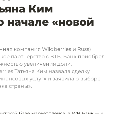
тьяна Ким
о начале «новой
ная компания Wildberries и Russ)
кое партнерство с ВТБ. Банк приобрел
ожностью увеличения доли.
rries Татьяна Ким назвала сделку
нансовых услуг» и заявила о выборе
ка страны».
ентской базе маркетплейса, а WB Банк — к