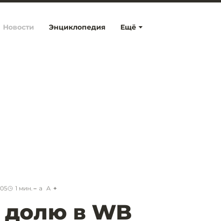
Новости
Энциклопедия
Ещё
:05
1
мин.
a
A
 долю в WB