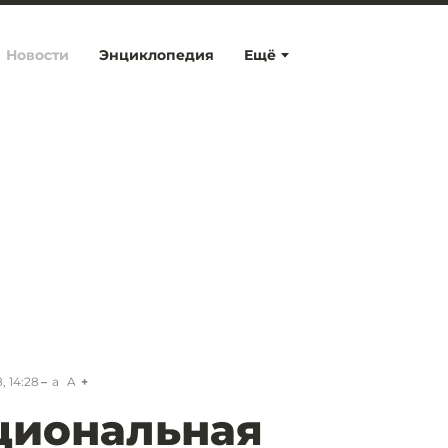
Новости
Энциклопедия
Ещё
, 14:28
a
A
циональная