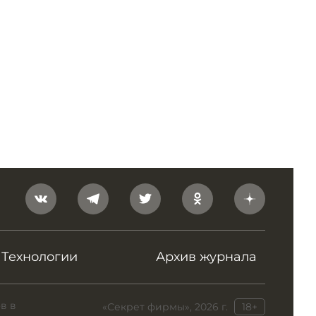
Технологии
Архив журнала
в в
«Секрет фирмы», 2026 г.
18+