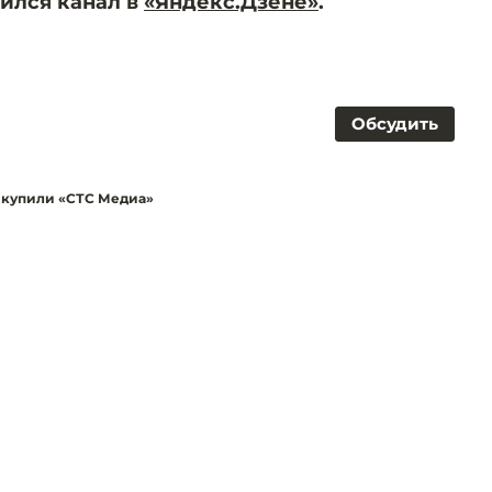
ился канал в
«Яндекс.Дзене»
.
Обсудить
 купили «СТС Медиа»