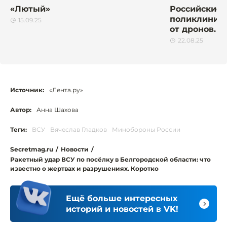
«Лютый»
Российские 
поликлиники
15.09.25
от дронов. Ч
22.08.25
Источник:
«Лента.ру»
Автор:
Анна Шахова
Теги:
ВСУ
Вячеслав Гладков
Минобороны России
Secretmag.ru
/
Новости
/
Ракетный удар ВСУ по посёлку в Белгородской области: что
известно о жертвах и разрушениях. Коротко
Ещё больше интересных
историй и новостей в VK!