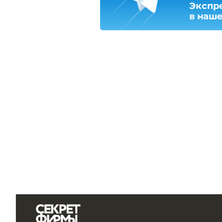
Экспр
в наш