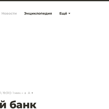
Новости
Энциклопедия
Ещё
, 19:31
1
мин.
a
A
й банк