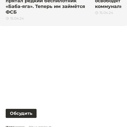
прятал редкий беспилотник
освободят о
«Баба-яга». Теперь им займётся
коммуналки.
ФСБ
15.04.24
15.04.24
Обсудить