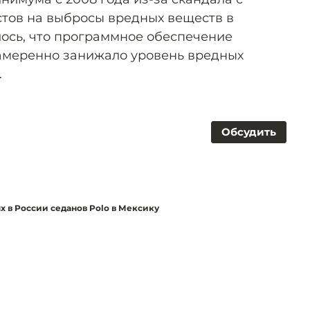
стов на выбросы вредных веществ в
лось, что программное обеспечение
амеренно занижало уровень вредных
.
Обсудить
х в России седанов Polo в Мексику