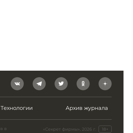
Технологии
Архив журнала
в в
«Секрет фирмы», 2026 г.
18+