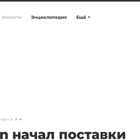
Новости
Энциклопедия
Ещё
4:40
a
A
n начал поставки