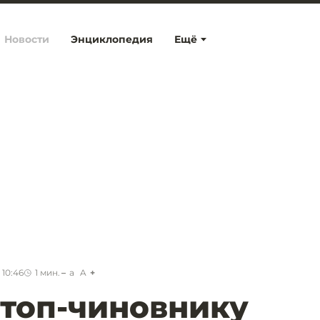
Новости
Энциклопедия
Ещё
 10:46
1
мин.
a
A
топ-чиновнику