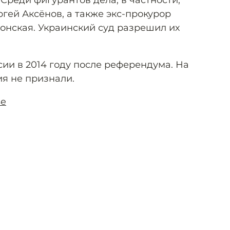
Среди фигурантов дела, в частности,
гей Аксёнов, а также экс-прокурор
онская. Украинский суд разрешил их
ии в 2014 году после референдума. На
ия не признали.
se