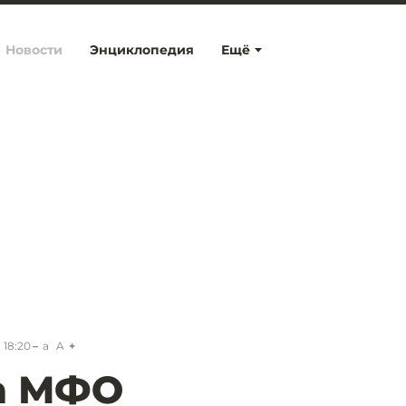
Новости
Энциклопедия
Ещё
 18:20
a
A
а МФО