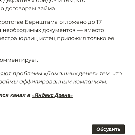
 дефолтных бондов и тем, кто
по договорам займа.
кротстве Бернштама отложено до 17
ия необходимых документов — вместо
еестра юрлиц истец приложил только её
омментирует.
няют
проблемы «Домашних денег» тем, что
займы аффилированным компаниям.
лся канал в
«Яндекс.Дзене»
.
Обсудить