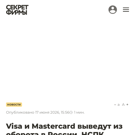
a
A
НОВОСТИ
Опубликовано
17 июня 2026, 15:56
1
мин.
Visa и Mastercard выведут из
оборота в России. НСПК