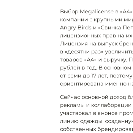
Выбор Megalicense в «А4
компании с крупными ми
Angry Birds и «Свинка П
лицензионных прав на их 
Лицензия на выпуск брен
в «десятки раз» увеличи
товаров «А4» и выручку. 
рублей в год. В основно
от семи до 17 лет, поэто
ориентирована именно н
Сейчас основной доход б
рекламы и коллаборации 
участвовал в анонсе про
линию одежды, созданную
собственных брендирован