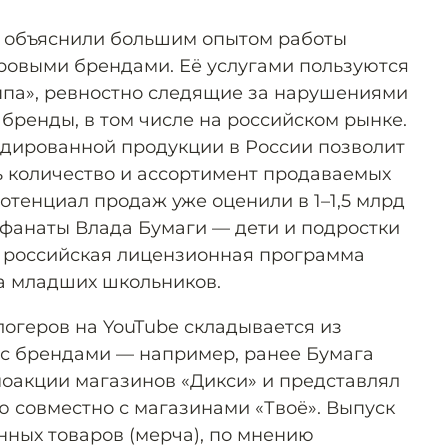
» объяснили большим опытом работы
ровыми брендами. Её услугами пользуются
еппа», ревностно следящие за нарушениями
бренды, в том числе на российском рынке.
дированной продукции в России позволит
ть количество и ассортимент продаваемых
Потенциал продаж уже оценили в 1–1,5 млрд
м фанаты Влада Бумаги — дети и подростки
му российская лицензионная программа
а младших школьников.
логеров на YouTube складывается из
с брендами — например, ранее Бумага
моакции магазинов «Дикси» и представлял
 совместно с магазинами «Твоё». Выпуск
ных товаров (мерча), по мнению