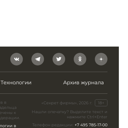
Технологии
Архив журнала
в в
«Секрет фирмы», 2026 г.
18+
адельца
Нашли опечатку? Выделите текст и
ечены к
нажмите Ctrl+Enter
едерации.
Телефон редакции:
+7 495 785-17-00
логии в