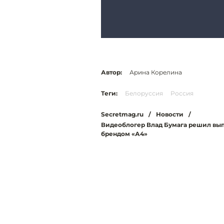
Автор:
Арина Корелина
Теги:
Белоруссия
Россия
Secretmag.ru
/
Новости
/
Видеоблогер Влад Бумага решил вып
брендом «А4»