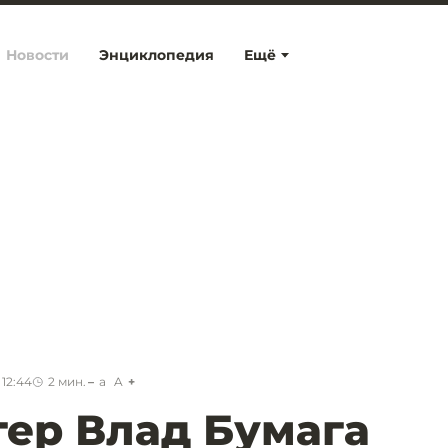
Новости
Энциклопедия
Ещё
 12:44
2
мин.
a
A
ер Влад Бумага