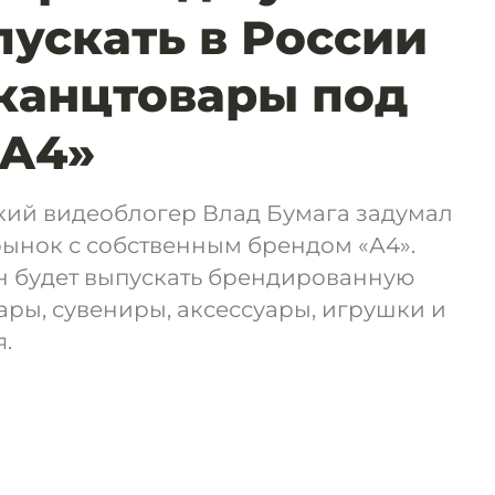
ускать в России
канцтовары под
«А4»
ий видеоблогер Влад Бумага задумал
рынок с собственным брендом «А4».
он будет выпускать брендированную
вары, сувениры, аксессуары, игрушки и
.