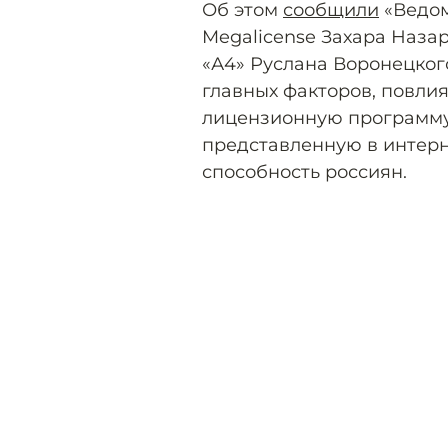
Об этом
сообщили
«Ведом
Megalicense Захара Наза
«А4» Руслана Воронецког
главных факторов, повли
лицензионную программу 
представленную в интерн
способность россиян.