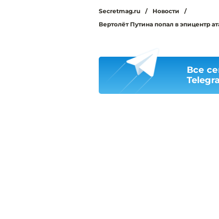
Secretmag.ru
/
Новости
/
Вертолёт Путина попал в эпицентр ат
Все се
Telegr