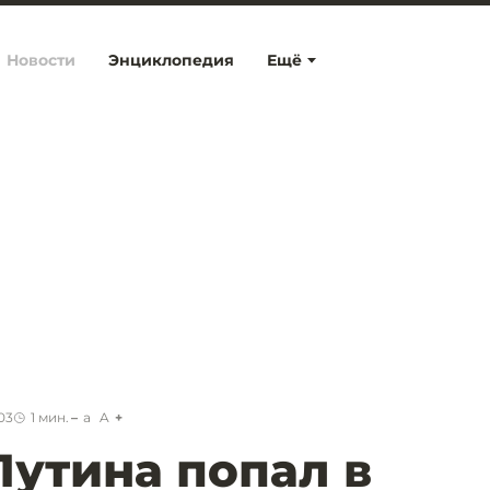
Новости
Энциклопедия
Ещё
03
1
мин.
a
A
Путина попал в