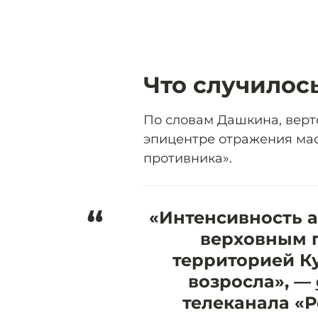
Что случилос
По словам Дашкина, верт
эпицентре отражения ма
противника».
“
«Интенсивность а
верховным 
территорией К
возросла», —
телеканала «Р