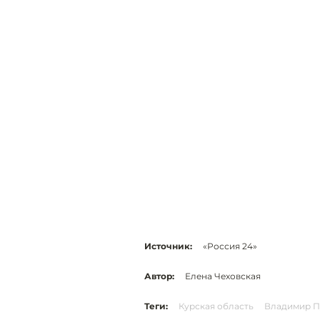
Источник:
«Россия 24»
Автор:
Елена Чеховская
Теги:
Курская область
Владимир П