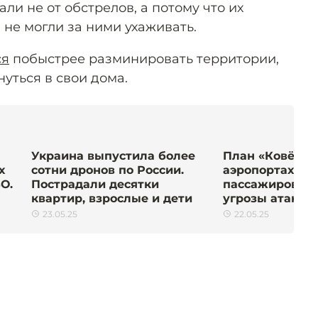
али не от обстрелов, а потому что их
 не могли за ними ухаживать.
ся
побыстрее разминировать территории,
уться в свои дома.
Украина выпустила более
План «Ковёр»: 
х
сотни дронов по России.
аэропортах за
О.
Пострадали десятки
пассажиров. Вс
квартир, взрослые и дети
угрозы атаки 
23.05.25
22.05.25