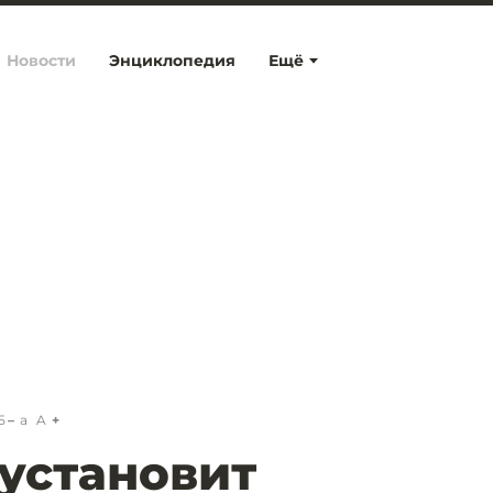
Новости
Энциклопедия
Ещё
5
a
A
 установит