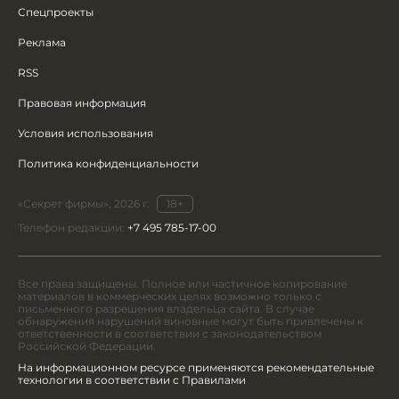
Спецпроекты
Реклама
RSS
Правовая информация
Условия использования
Политика конфиденциальности
«Секрет фирмы», 2026 г.
18+
Телефон редакции:
+7 495 785-17-00
Все права защищены. Полное или частичное копирование
материалов в коммерческих целях возможно только с
письменного разрешения владельца сайта. В случае
обнаружения нарушений виновные могут быть привлечены к
ответственности в соответствии с законодательством
Российской Федерации.
На информационном ресурсе применяются рекомендательные
технологии в соответствии с Правилами