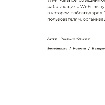
Wi-Fi Alliance, объедин
работающих с Wi-Fi, выпу
в котором поблагодарил В
пользователям, организа
Автор:
Редакция «Секрета»
Secretmag.ru
/
Новости
/
В защит