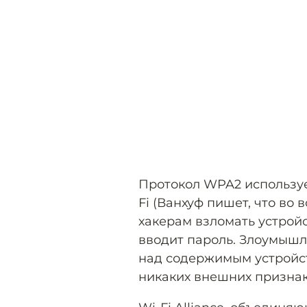
Протокол WPA2 используе
Fi (Ванхуф пишет, что во 
хакерам взломать устройс
вводит пароль. Злоумышл
над содержимым устройст
никаких внешних признако