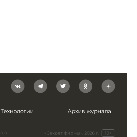
Технологии
Архив журнала
в в
«Секрет фирмы», 2026 г.
18+