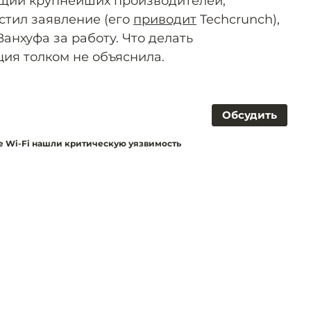
яющий крупнейших производителей,
стил заявление (его
приводит
Techcrunch),
анхуфа за работу. Что делать
ция толком не объяснила.
Обсудить
е Wi-Fi нашли критическую уязвимость