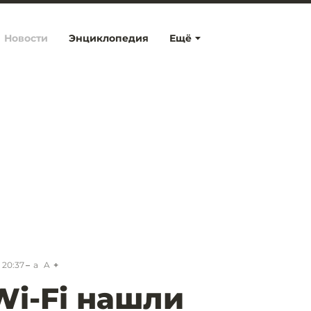
Новости
Энциклопедия
Ещё
 20:37
a
A
Wi-Fi нашли