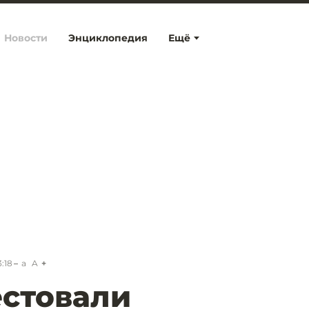
Новости
Энциклопедия
Ещё
3:18
a
A
стовали