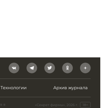
Технологии
Архив журнала
в в
«Секрет фирмы», 2026 г.
18+