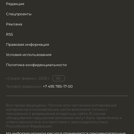
Редакция
Спецпроекты
Реклама
RSS
Правовая информация
Условия использования
Политика конфиденциальности
«Секрет фирмы», 2026 г.
18+
Телефон редакции:
+7 495 785-17-00
Все права защищены. Полное или частичное копирование
материалов в коммерческих целях возможно только с
письменного разрешения владельца сайта. В случае
обнаружения нарушений виновные могут быть привлечены к
ответственности в соответствии с законодательством
Российской Федерации.
На информационном ресурсе применяются рекомендательные