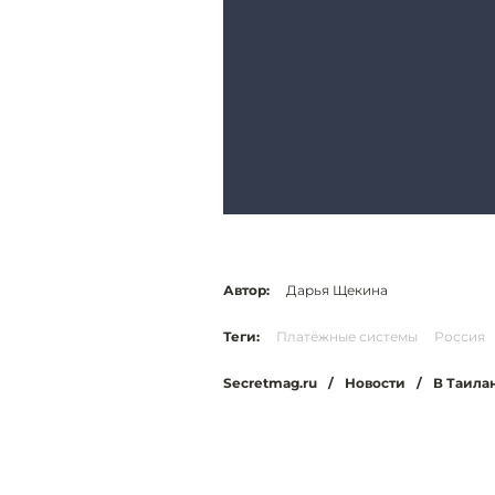
Автор:
Дарья Щекина
Теги:
Платёжные системы
Россия
Secretmag.ru
/
Новости
/
В Таила