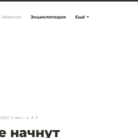
Новости
Энциклопедия
Ещё
9:25
2
мин.
a
A
е начнут