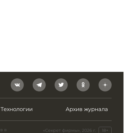
Технологии
Архив журнала
в в
«Секрет фирмы», 2026 г.
18+