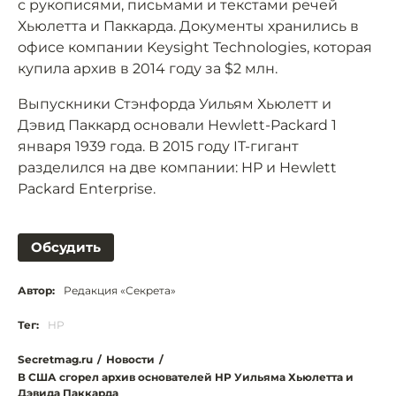
с рукописями, письмами и текстами речей
Хьюлетта и Паккарда. Документы хранились в
офисе компании Keysight Technologies, которая
купила архив в 2014 году за $2 млн.
Выпускники Стэнфорда Уильям Хьюлетт и
Дэвид Паккард основали Hewlett-Packard 1
января 1939 года. В 2015 году IT-гигант
разделился на две компании: HP и Hewlett
Packard Enterprise.
Обсудить
Автор:
Редакция «Секрета»
Тег:
HP
Secretmag.ru
/
Новости
/
В США сгорел архив основателей HP Уильяма Хьюлетта и
Дэвида Паккарда