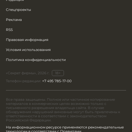
Спецпроекты
Реклама
RSS
Правовая информация
Условия использования
Политика конфиденциальности
«Секрет фирмы», 2026 г.
18+
Телефон редакции:
+7 495 785-17-00
Все права защищены. Полное или частичное копирование
материалов в коммерческих целях возможно только с
письменного разрешения владельца сайта. В случае
обнаружения нарушений виновные могут быть привлечены к
ответственности в соответствии с законодательством
Российской Федерации.
На информационном ресурсе применяются рекомендательные
технологии в соответствии с Правилами