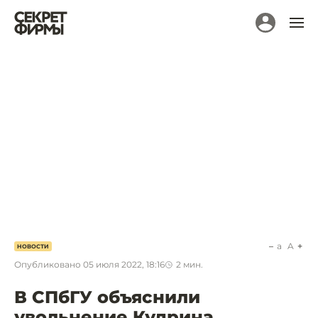
a
A
НОВОСТИ
Опубликовано
05 июля 2022, 18:16
2
мин.
В СПбГУ объяснили
увольнение Кудрина