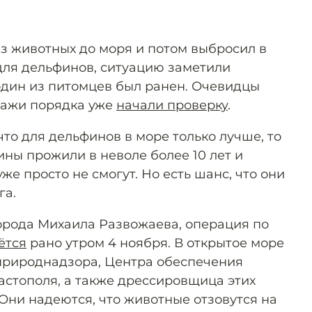
 животных до моря и потом выбросил в
 для дельфинов, ситуацию заметили
 один из питомцев был ранен. Очевидцы
ражи порядка уже
начали проверку
.
что для дельфинов в море только лучше, то
ины прожили в неволе более 10 лет и
же просто не смогут. Но есть шанс, что они
га.
орода Михаила Развожаева, операция по
ётся
рано утром 4 ноября. В открытое море
природнадзора, Центра обеспечения
стополя, а также дрессировщица этих
Они надеются, что животные отзовутся на