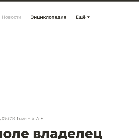
Новости
Энциклопедия
Ещё
 09:57
1
мин.
a
A
поле владелец