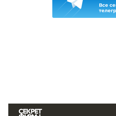
Все се
телег