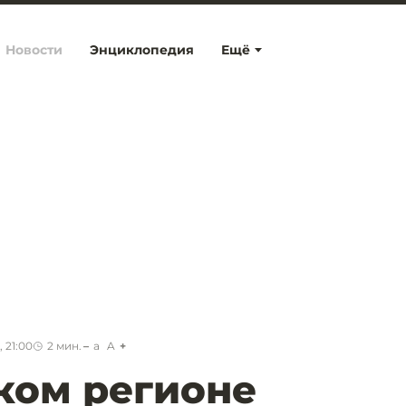
Новости
Энциклопедия
Ещё
 21:00
2
мин.
a
A
ком регионе