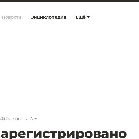
Новости
Энциклопедия
Ещё
:33
1
мин.
a
A
зарегистрировано