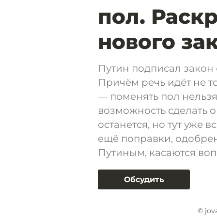
пол. Раск
нового за
Путин подписал закон 
Причём речь идёт не 
— поменять пол нельзя
возможность сделать о
останется, но тут уже в
ещё поправки, одобр
Путиным, касаются во
Обсудить
© jov