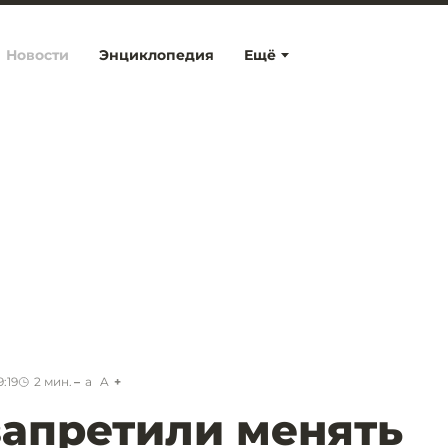
Новости
Энциклопедия
Ещё
:19
2
мин.
a
A
запретили менять