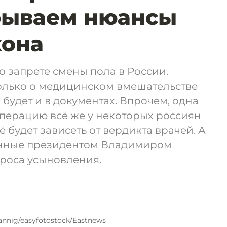
рываем нюансы
кона
о запрете смены пола в России.
только о медицинском вмешательстве
 будет и в документах. Впрочем, одна
перацию всё же у некоторых россиян
сё будет зависеть от вердикта врачей. А
енные президентом Владимиром
проса усыновления.
annig/easyfotostock/Eastnews