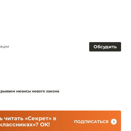
Обсудить
мации
крываем нюансы нового закона
 читать «Секрет» в
ПОДПИСАТЬСЯ
классниках»? ОК!