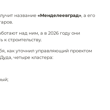
олучит название
«Менделеевград»
, а его
таров.
ботают над ним, а в 2026 году они
 к строительству.
бя, как уточнил управляющий проектом
Дуда, четыре кластера:
ный;