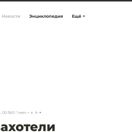
Новости
Энциклопедия
Ещё
, 00:36
1
мин.
a
A
захотели