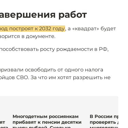
завершения работ
од построят к 2032 году
, а «квадрат» будет
ворится в документе.
особствовать росту рождаемости в РФ,
призвали освободить от одного налога
йцов СВО. За что им хотят разрешить не
Многодетным россиянкам
В России пред
ят
прибавят к пенсии десятки
проверять дох
ога.
тысяч рублей. Сколько
многодетных. К