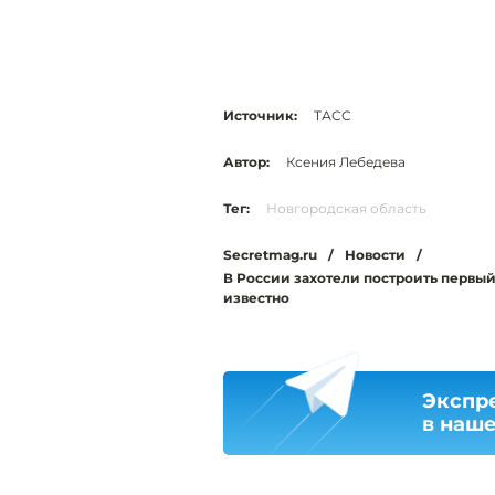
Источник:
ТАСС
Автор:
Ксения Лебедева
Тег:
Новгородская область
Secretmag.ru
/
Новости
/
В России захотели построить первый
известно
Экспр
в наш