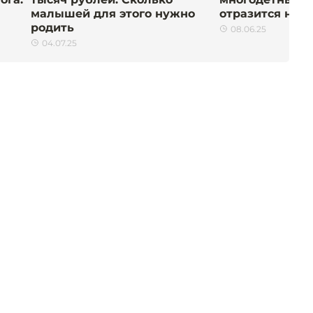
малышей для этого нужно
отразится на л
родить
08.06.25
04.07.25