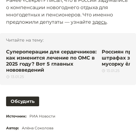
Ранее «Секрет» писал, что в России задумались
о компенсации новогоднего отдыха для
многодетных и пенсионеров. Что именно
предложили депутаты — узнайте
здесь
.
Читайте на тему:
Супероперации для сердечников:
Россиян пре
как изменится лечение по ОМС в
штрафах за
2025 году? Вот 5 главных
мусорку ёлку
нововведений
13.01.25
13.01.25
Обсудить
Источник:
РИА Новости
Автор:
Алёна Соколова