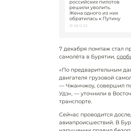
российских пилотов
решили уволить.
Жена одного из них
обратилась к Путину
06.12.23
7 декабря помпаж стал п
самолёта в Бурятии,
сооб
«По предварительным дан
двигателя грузовой само
— Чжанчжоу, совершил по
Удэ», — уточнили в Вост
транспорте.
Сейчас проводится досле
авиапроисшествий. В Бур
нарушении правил безоп