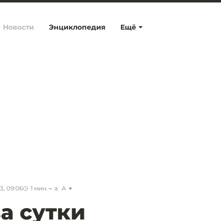
Новости
Энциклопедия
Ещё
3, 09:06
1
мин.
a
A
за сутки