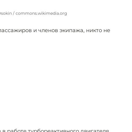
Osokin / commons.wikimedia.org
пассажиров и членов экипажа, никто не
в работе турбореактивного двигателя,