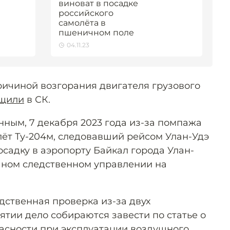
виноват в посадке
российского
самолёта в
пшеничном поле
04.11.23
ричиной возгорания двигателя грузового
щили
в СК.
ным, 7 декабря 2023 года из-за помпажа
лёт Ту-204м, следовавший рейсом Улан-Удэ
садку в аэропорту Байкал города Улан-
очном следственном управлении на
дственная проверка из-за двух
ятии дело собираются завести по статье о
асности при эксплуатации воздушного