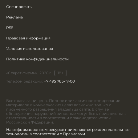
Спецпроекты
Реклама
RSS
Правовая информация
Условия использования
Политика конфиденциальности
«Секрет фирмы», 2026 г.
18+
Телефон редакции:
+7 495 785-17-00
Все права защищены. Полное или частичное копирование
материалов в коммерческих целях возможно только с
письменного разрешения владельца сайта. В случае
обнаружения нарушений виновные могут быть привлечены к
ответственности в соответствии с законодательством
Российской Федерации.
На информационном ресурсе применяются рекомендательные
технологии в соответствии с Правилами