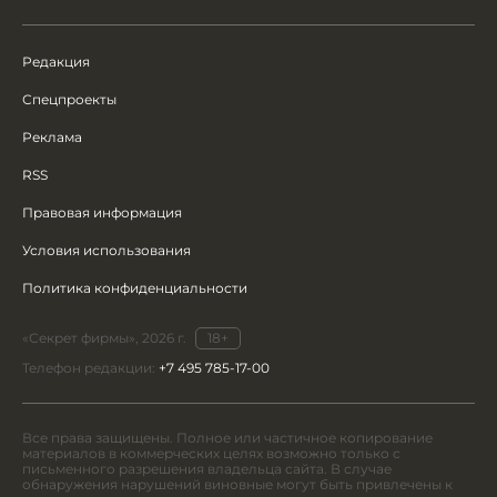
Редакция
Спецпроекты
Реклама
RSS
Правовая информация
Условия использования
Политика конфиденциальности
«Секрет фирмы», 2026 г.
18+
Телефон редакции:
+7 495 785-17-00
Все права защищены. Полное или частичное копирование
материалов в коммерческих целях возможно только с
письменного разрешения владельца сайта. В случае
обнаружения нарушений виновные могут быть привлечены к