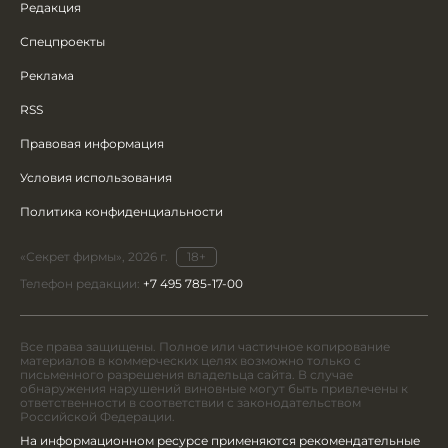
Редакция
Спецпроекты
Реклама
RSS
Правовая информация
Условия использования
Политика конфиденциальности
«Секрет фирмы», 2026 г.
18+
Телефон редакции:
+7 495 785-17-00
Все права защищены. Полное или частичное копирование
материалов в коммерческих целях возможно только с
письменного разрешения владельца сайта. В случае
обнаружения нарушений виновные могут быть привлечены к
ответственности в соответствии с законодательством
Российской Федерации.
На информационном ресурсе применяются рекомендательные