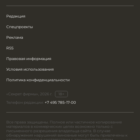
Редакция
Спецпроекты
Реклама
RSS
Правовая информация
Условия использования
Политика конфиденциальности
«Секрет фирмы», 2026 г.
18+
Телефон редакции:
+7 495 785-17-00
Все права защищены. Полное или частичное копирование
материалов в коммерческих целях возможно только с
письменного разрешения владельца сайта. В случае
обнаружения нарушений виновные могут быть привлечены к
ответственности в соответствии с законодательством