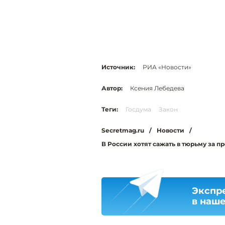
Источник:
РИА «Новости»
Автор:
Ксения Лебедева
Теги:
Госдума
Закон
Secretmag.ru
/
Новости
/
В России хотят сажать в тюрьму за п
Экспр
в наш