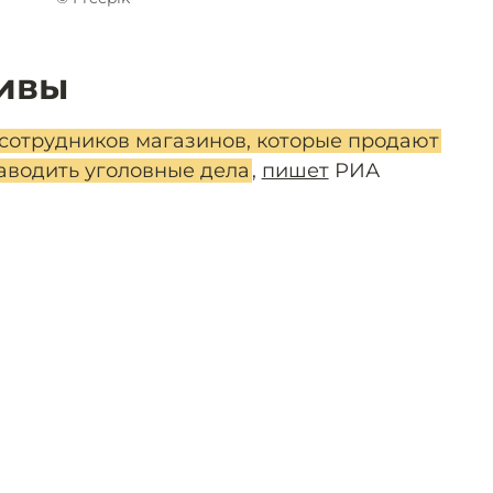
тивы
 сотрудников магазинов, которые продают
заводить уголовные дела
,
пишет
РИА