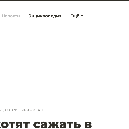
Новости
Энциклопедия
Ещё
25, 00:02
1
мин.
a
A
отят сажать в