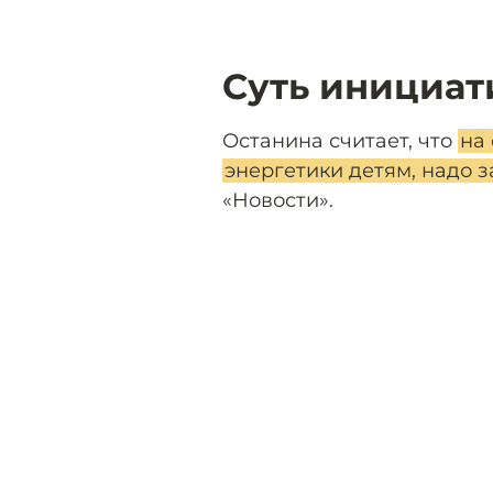
Суть инициа
Останина считает, что
на
энергетики детям, надо 
«Новости».