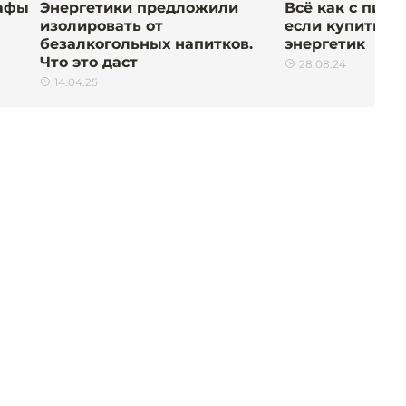
рафы
Энергетики предложили
Всё как с пиво
изолировать от
если купить р
безалкогольных напитков.
энергетик
Что это даст
28.08.24
14.04.25