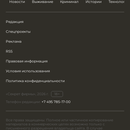
Новости
Выживание
Криминал
Истории
Технологии
Редакция
Спецпроекты
Реклама
RSS
Правовая информация
Условия использования
Политика конфиденциальности
«Секрет фирмы», 2026 г.
18+
Телефон редакции:
+7 495 785-17-00
Все права защищены. Полное или частичное копирование
материалов в коммерческих целях возможно только с
письменного разрешения владельца сайта. В случае