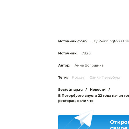
Источник фото:
Jay Wennington / Un
Источник:
78.ru
Автор:
Анна Бояршина
Теги:
Россия
Санкт-Петербург
Secretmag.ru
/
Новости
/
В Петербурге спустя 22 года начал т
ресторан, если что
Откро
самое