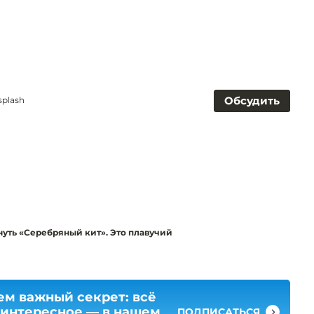
Обсудить
splash
онуть «Серебряный кит». Это плавучий
ем важный секрет: всё
 интересное — в нашем
ПОДПИСАТЬСЯ