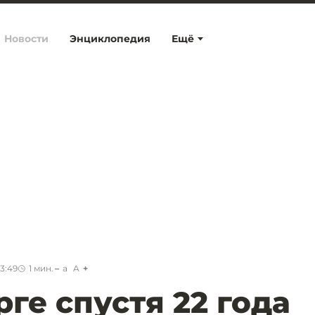
Новости
Энциклопедия
Ещё
13:49
1
мин.
a
A
ге спустя 22 года