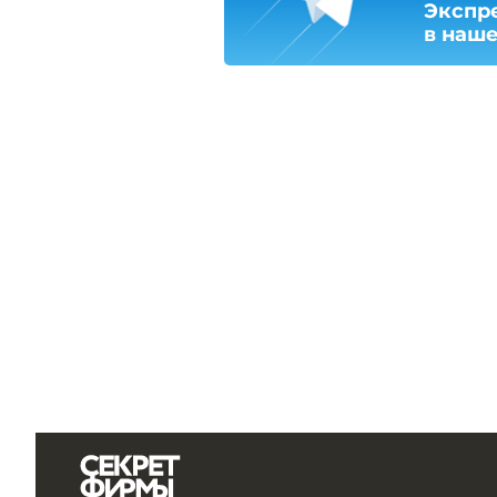
Экспр
в наш