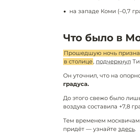
на западе Коми (–0,7 гр
Что было в М
Прошедшую ночь признал
в столице
,
подчеркнул
Ти
Он уточнил, что на опор
градуса.
До этого свежо было лишь
воздуха составила +7,8 гр
Тем временем москвичам
придёт — узнайте
здесь
.