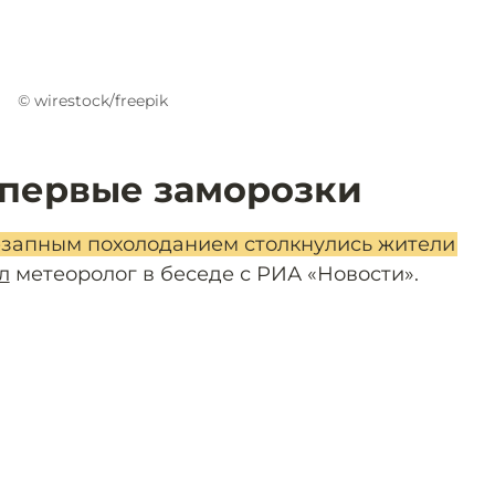
© wirestock/freepik
первые заморозки
внезапным похолоданием столкнулись жители
л
метеоролог в беседе с РИА «Новости».