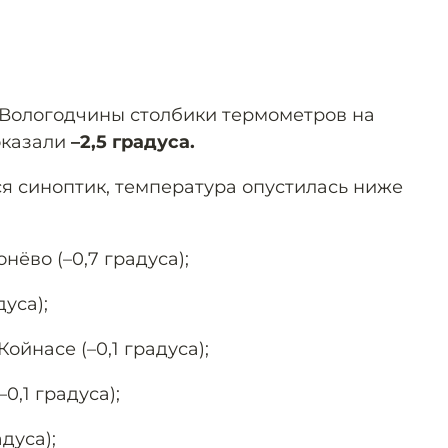
е Вологодчины столбики термометров на
оказали
–2,5 градуса.
ся синоптик, температура опустилась ниже
нёво (–0,7 градуса);
дуса);
ойнасе (–0,1 градуса);
0,1 градуса);
дуса);