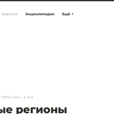
Новости
Энциклопедия
Ещё
 11:01
1
мин.
a
A
ые регионы