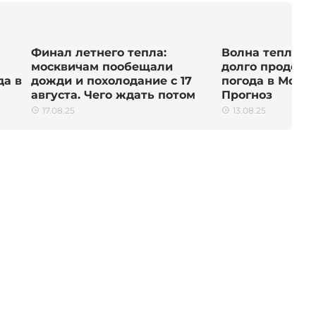
Финал летнего тепла:
Волна тепла в 
москвичам пообещали
долго продерж
да в
дожди и похолодание с 17
погода в Москв
августа. Чего ждать потом
Прогноз
17.08.25
13.08.25