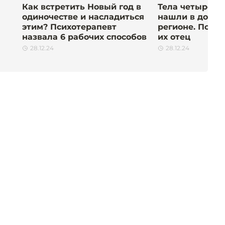
Как встретить Новый год в
Тела четырёх 
одиночестве и насладиться
нашли в доме 
этим? Психотерапевт
регионе. Под 
назвала 6 рабочих способов
их отец
28.12.24
28.12.24