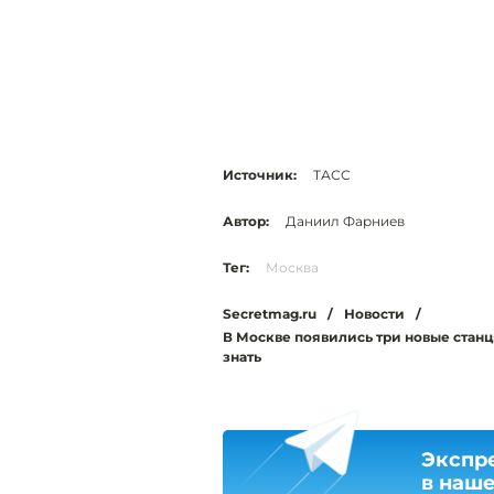
Источник:
ТАСС
Автор:
Даниил Фарниев
Тег:
Москва
Secretmag.ru
/
Новости
/
В Москве появились три новые станц
знать
Экспр
в наш