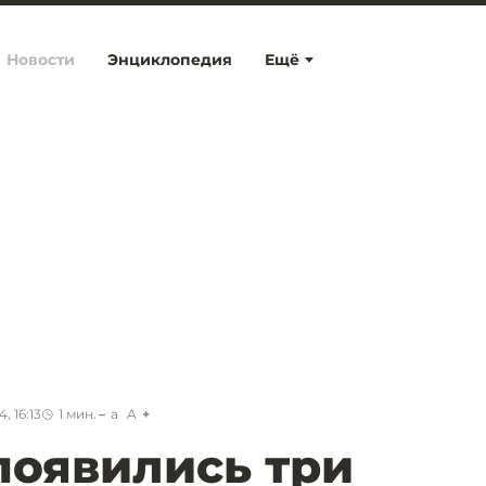
Новости
Энциклопедия
Ещё
, 16:13
1
мин.
a
A
появились три