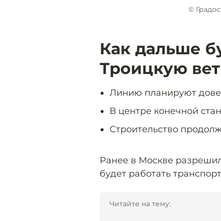
© Градо
Как дальше б
Троицкую вет
Линию планируют довес
В центре конечной ста
Строительство продолж
Ранее в Москве разрешили
будет работать транспор
Читайте на тему: