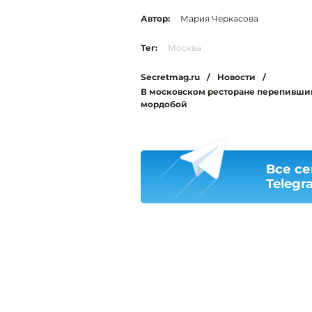
Автор:
Мария Черкасова
Тег:
Москва
Secretmag.ru
/
Новости
/
В московском ресторане перепивший
мордобой
Все се
Telegr