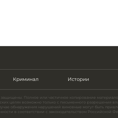
Криминал
Истории
 защищены. Полное или частичное копирование материало
ких целях возможно только с письменного разрешения вл
случае обнаружения нарушений виновные могут быть привл
нности в соответствии с законодательством Российской Ф