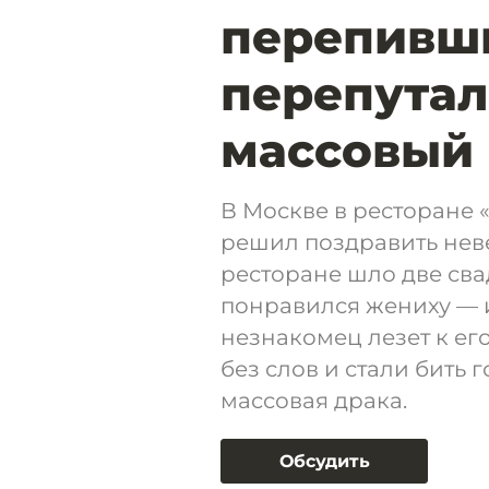
перепивши
перепутал
массовый
В Москве в ресторане 
решил поздравить неве
ресторане шло две сва
понравился жениху — и 
незнакомец лезет к ег
без слов и стали бить 
массовая драка.
Обсудить