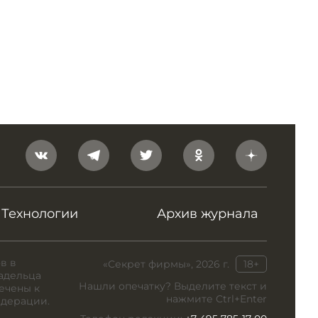
Технологии
Архив журнала
в в
«Секрет фирмы», 2026 г.
18+
адельца
Нашли опечатку? Выделите текст и
ечены к
нажмите Ctrl+Enter
едерации.