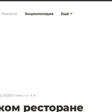
Новости
Энциклопедия
Ещё
, 18:39
1
мин.
a
A
ком ресторане