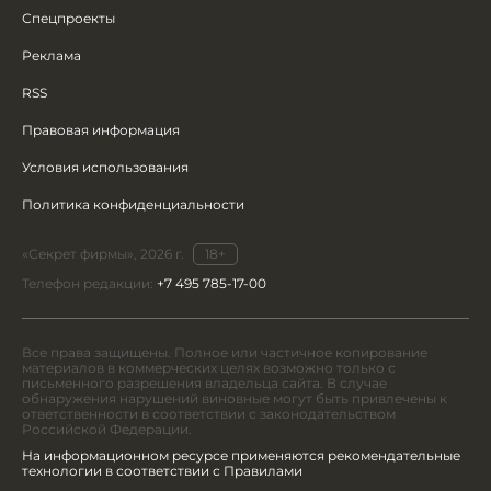
Спецпроекты
Реклама
RSS
Правовая информация
Условия использования
Политика конфиденциальности
«Секрет фирмы», 2026 г.
18+
Телефон редакции:
+7 495 785-17-00
Все права защищены. Полное или частичное копирование
материалов в коммерческих целях возможно только с
письменного разрешения владельца сайта. В случае
обнаружения нарушений виновные могут быть привлечены к
ответственности в соответствии с законодательством
Российской Федерации.
На информационном ресурсе применяются рекомендательные
технологии в соответствии с Правилами