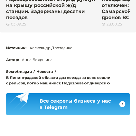
на крышу российской ж/д
отключен: ч
станции. Задержаны десятки
Самарской о
поездов
дронов ВСУ
03.09.25
28.08.25
Источник:
Александр Дрозденко
Автор:
Анна Бояршина
Secretmag.ru
/
Новости
/
В Ленинградской области два поезда за день сошли
с рельсов, погиб машинист. Подозревают диверсию
Все секреты бизнеса у нас
в Telegram