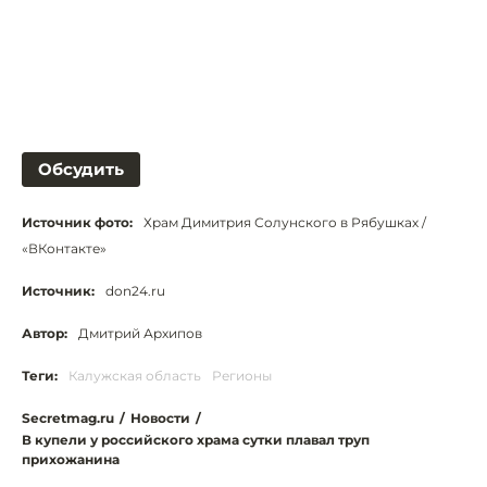
Обсудить
Источник фото:
Храм Димитрия Солунского в Рябушках /
«ВКонтакте»
Источник:
don24.ru
Автор:
Дмитрий Архипов
Теги:
Калужская область
Регионы
Secretmag.ru
/
Новости
/
В купели у российского храма сутки плавал труп
прихожанина