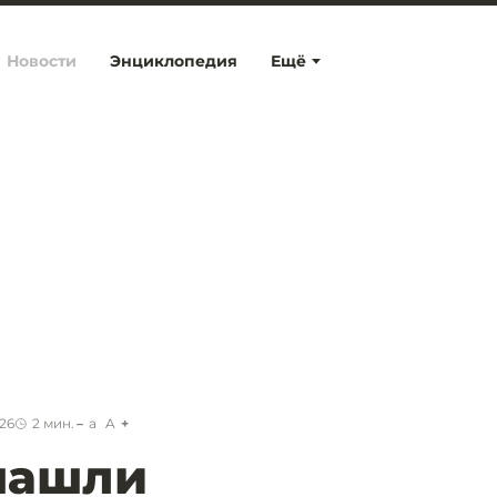
Новости
Энциклопедия
Ещё
:26
2
мин.
a
A
нашли