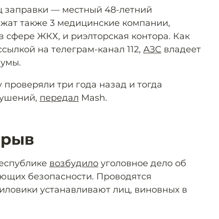
ц заправки — местный 48-летний
жат также 3 медицинские компании,
в сфере ЖКХ, и риэлторская контора. Как
ссылкой на телеграм-канал 112,
АЗС
владеет
думы.
 проверяли три года назад и тогда
рушений,
передал
Mash.
зрыв
Республике
возбудило
уголовное дело об
чающих безопасности. Проводятся
иловики устанавливают лиц, виновных в