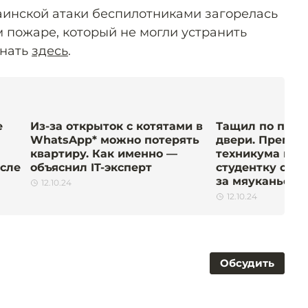
аинской атаки беспилотниками загорелась
 пожаре, который не могли устранить
знать
здесь
.
е
Из-за открыток с котятами в
Тащил по полу
WhatsApp* можно потерять
двери. Препод
квартиру. Как именно —
техникума выв
осле
объяснил IT-эксперт
студентку с ле
за мяуканье
12.10.24
12.10.24
Обсудить