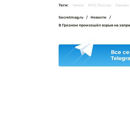
Теги:
Чечня
МЧС России
Рамзан
Secretmag.ru
/
Новости
/
В Грозном произошёл взрыв на запра
Все се
Telegr