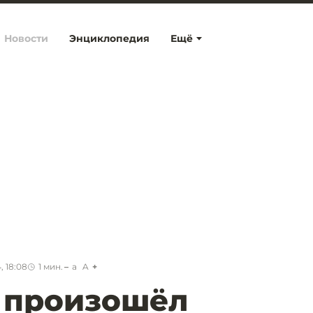
Новости
Энциклопедия
Ещё
, 18:08
1
мин.
a
A
 произошёл